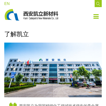
EN

走进凯立
技术中心
产品中心
公示公告
客户支持
加盟凯立

了解凯立
现有技术
钯系列催化剂
公告
资料下载
招聘职位
品牌文化
发展方向
铂系列催化剂
投资者互动
在线留言
了解凯立
里程碑
铑系列催化剂
投资者关系
网上订购
荣誉资质
钌系列催化剂
投资者教育
新闻动态
铱系列催化剂
非金属系列催化剂
凯立环保产品
西安凯立为我国精细化工领域技术领先的贵金属