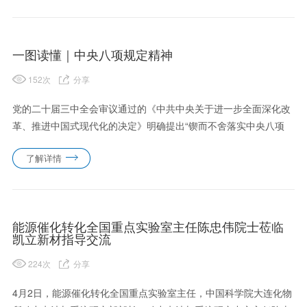
局。庆九......
一图读懂｜中央八项规定精神
152
次
分享
党的二十届三中全会审议通过的《中共中央关于进一步全面深化改
革、推进中国式现代化的决定》明确提出“锲而不舍落实中央八项
规定精神，健全防治形式主义、官僚主义制度机制”。为进一步学
了解详情
习贯彻习近平总书记关于深入贯彻中央八项规定精神学习教育的重
要讲话和......
能源催化转化全国重点实验室主任陈忠伟院士莅临
凯立新材指导交流
224
次
分享
4月2日，‌能源催化转化全国重点实验室主任，中国科学院大连化物