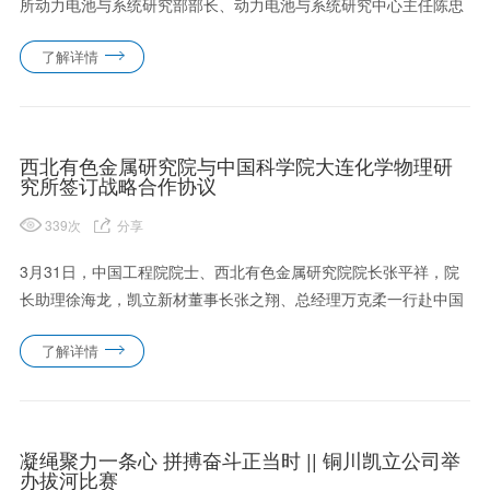
所动力电池与系统研究部部长、动力电池与系统研究中心主任陈忠
伟院士到凯立新材交流指导，公司党委书记、董事长张之翔，副董
了解详情
事长曾永康，总经理助理曾利辉接待。陈忠伟先后参观了公司展厅
和技......
西北有色金属研究院与中国科学院大连化学物理研
究所签订战略合作协议
339
次
分享
3月31日，中国工程院院士、西北有色金属研究院院长张平祥，院
长助理徐海龙，凯立新材董事长张之翔、总经理万克柔一行赴中国
科学院大连化学物理研究所（以下简称“大化所”）访问交流，与中
了解详情
国科学院原副院长张涛院士，大化所副所长李先锋等座谈，双方就
催化......
凝绳聚力一条心 拼搏奋斗正当时 || 铜川凯立公司举
办拔河比赛