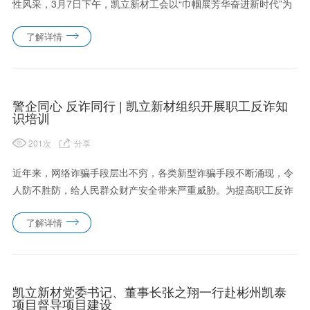
性风采，3月7日下午，凯立新材工会以“巾帼展芳华奋进新时代”为
主题，组织开展了一场温馨而别致的妇女节活动。公司女职工们欢
了解详情
聚一堂，通过甜蜜仪式、温情献礼、创意手作等环节，共同度过
了......
警企同心 反诈同行 | 凯立新材组织开展职工反诈知
识培训
201
次
分享
近年来，网络诈骗手段层出不穷，各类新型诈骗手段不断涌现，令
人防不胜防，给人民群众财产安全带来严重威胁。为提高职工反诈
意识，筑牢网络安全防线，2025年3月5日下午，公司特邀当地派
了解详情
出所民警在草滩总部开展反诈知识培训活动。培训会上，民警结合
近期......
凯立新材党委书记、董事长张之翔一行赴彬州凯泰
项目督导项目建设