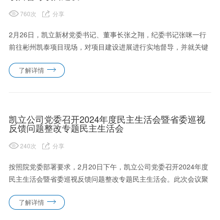
760
次
分享
2月26日，凯立新材党委书记、董事长张之翔，纪委书记张咪一行
前往彬州凯泰项目现场，对项目建设进展进行实地督导，并就关键
问题的解决提出明确要求。目前，彬州凯泰项目已进入冲刺阶段，
了解详情
建设现场紧张有序、热火朝天。党委书记张之翔对项目当前的推进
速度和......
凯立公司党委召开2024年度民主生活会暨省委巡视
反馈问题整改专题民主生活会
240
次
分享
按照院党委部署要求，2月20日下午，凯立公司党委召开2024年度
民主生活会暨省委巡视反馈问题整改专题民主生活会。此次会议聚
焦深入学习贯彻习近平新时代中国特色社会主义思想，旨在巩固深
了解详情
化党纪学习教育成果，综合发挥党的纪律教育约束、保障激励作
用，......