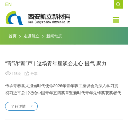
EN

走进凯立
技术中心
产品中心
公示公告
客户支持
加盟凯立

了解凯立
现有技术
钯系列催化剂
公告
资料下载
招聘职位
首页
>
走进凯立
>
新闻动态
品牌文化
发展方向
铂系列催化剂
投资者互动
在线留言
里程碑
铑系列催化剂
投资者关系
网上订购
“青”诉“新”声 | 这场青年座谈会走心 提气 聚力
荣誉资质
钌系列催化剂
投资者教育
168
次
分享
新闻动态
铱系列催化剂
传承青春薪火担当时代使命2026年青年职工座谈会为深入学习贯
非金属系列催化剂
彻习近平总书记给中国青年五四奖章暨新时代青年先锋奖获奖者代
表的重要回信精神。5月11日下午，凯立新材召开2026年青年座谈
凯立环保产品
了解详情
会。公司党委书记、董事长曾永康，党委副书记张咪，党委委
员、......