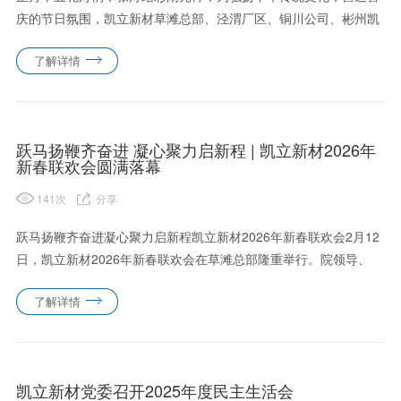
庆的节日氛围，凯立新材草滩总部、泾渭厂区、铜川公司、彬州凯
泰四地联动，同步开展丰富多彩的元宵欢庆活动，各厂区职工欢聚
了解详情
一堂，在趣味游戏与浓浓年味中共度佳节，感受公司大家庭的温暖
与活力。......
跃马扬鞭齐奋进 凝心聚力启新程 | 凯立新材2026年
新春联欢会圆满落幕
141
次
分享
跃马扬鞭齐奋进凝心聚力启新程凯立新材2026年新春联欢会2月12
日，凯立新材2026年新春联欢会在草滩总部隆重举行。院领导、
公司全体职工、董事及退休职工欢聚一堂，共叙奋斗情谊，同迎新
了解详情
春佳节。跃马扬鞭蓄力待发联欢会在气势昂扬的开场舞《旗鼓飞
扬......
凯立新材党委召开2025年度民主生活会