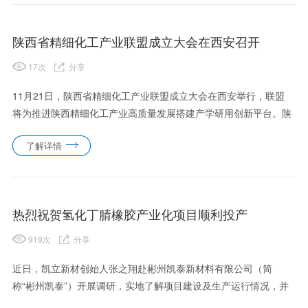
陕西省精细化工产业联盟成立大会在西安召开
17
次
分享
11月21日，陕西省精细化工产业联盟成立大会在西安举行，联盟
将为推进陕西精细化工产业高质量发展搭建产学研用创新平台。陕
西经济联合会会长刘迎军与联盟理事长、陕西省石油和化学工业联
了解详情
合会会长张立岗为联盟揭牌。陕西省精细化工产业联盟是由陕西省
经济联......
热烈祝贺氢化丁腈橡胶产业化项目顺利投产
919
次
分享
近日，凯立新材创始人张之翔赴彬州凯泰新材料有限公司（简
称“彬州凯泰”）开展调研，实地了解项目建设及生产运行情况，并
对氢化丁腈橡胶项目的顺利投产表示热烈祝贺。在调研期间，张之