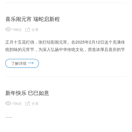
喜乐闹元宵 瑞蛇启新程
198
次
分享
正月十五花灯俏，张灯结彩闹元宵。在2025年2月12日这个充满传
统韵味的元宵节，为深入弘扬中华传统文化，营造浓厚且喜庆的节
日氛围，凯立新材工会精心策划并成功举办了“喜乐闹元宵，奋进
了解详情
新征程”主题活动，该活动在草滩总部、泾渭厂区以及铜川公司三
地......
新年快乐 巳巳如意
156
次
分享
......