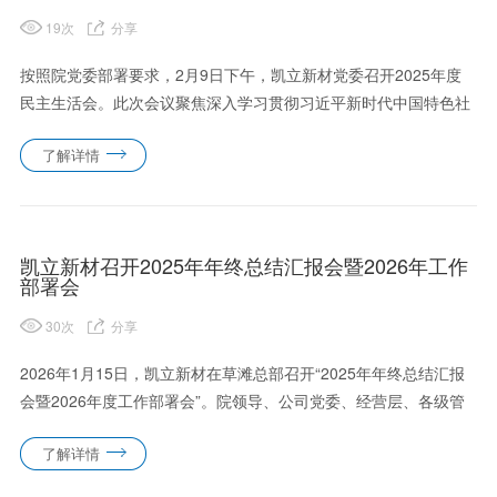
19
次
分享
按照院党委部署要求，2月9日下午，凯立新材党委召开2025年度
民主生活会。此次会议聚焦深入学习贯彻习近平新时代中国特色社
会主义思想，全面贯彻落实党的二十届四中全会精神，以打攻坚
了解详情
战、持久战的决心和恒心，锲而不舍落实中央八项规定精神，推进
作风建......
凯立新材召开2025年年终总结汇报会暨2026年工作
部署会
30
次
分享
2026年1月15日，凯立新材在草滩总部召开“2025年年终总结汇报
会暨2026年度工作部署会”。院领导、公司党委、经营层、各级管
理干部、技术骨干、销售人员与职工代表百余人出席会议。会议由
了解详情
党委副书记、总经理万克柔主持。会议期间，公司各控股子......