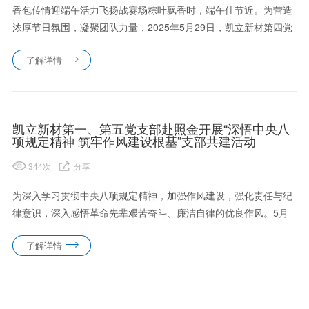
香包传情迎端午活力飞扬战赛场粽叶飘香时，端午佳节近。为营造
浓厚节日氛围，凝聚团队力量，2025年5月29日，凯立新材第四党
支部联合公司团支部在泾渭园区成功举办了一场别开生面的趣味运
了解详情
动会。接力竞速，拼搏争先发令声响，接力跑率先点燃赛场激情。
选......
凯立新材第一、第五党支部赴照金开展“深悟中央八
项规定精神 筑牢作风建设根基”支部共建活动
344
次
分享
为深入学习贯彻中央八项规定精神，加强作风建设，强化责任与纪
律意识，深入感悟革命先辈艰苦奋斗、廉洁自律的优良作风。5月
24日，凯立新材第一党支部联合第五党支部赴陕甘边照金革命根据
了解详情
地开展“深悟中央八项规定精神筑牢作风建设根基”主题党日活动。
弘扬......