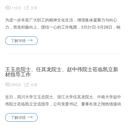
112
次
分享
为进一步丰富广大职工的精神文化生活，增强集体凝聚力与向心
力，营造积极向上、团结一心的工作氛围，3月21日-3月28日，铜
川凯立公司隆重举办了“凝绳聚力一条心拼搏奋斗正当时”主题拔河
了解详情
比赛。比赛在响亮的锣鼓声中盛大启幕，此次比赛以部门为单位共
分......
王玉忠院士、任其龙院士、赵中伟院士莅临凯立新
材指导工作
393
次
分享
近日，四川大学王玉忠院士、浙江大学任其龙院士、中南大学赵中
伟院士莅临凯立交流指导，公司党委书记、董事长张之翔热情接待
并陪同参观。三位院士先后考察了公司展厅与技术中心实验室，详
了解详情
细了解了凯立新材发展历程、产品体系、技术创新、科技成果转化
及产业布......