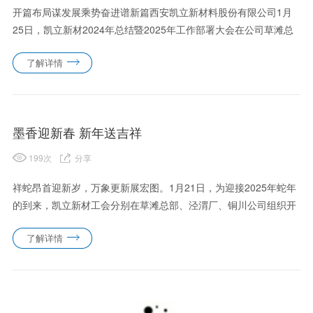
开篇布局谋发展乘势奋进谱新篇西安凯立新材料股份有限公司1月
25日，凯立新材2024年总结暨2025年工作部署大会在公司草滩总
部召开。副董事长曾永康、总经理万克柔分别主持会议，公司董
了解详情
事、监事、退休干部、各级管理人员、销售人员和技术骨干参会。
副......
墨香迎新春 新年送吉祥
199
次
分享
祥蛇昂首迎新岁，万象更新展宏图。1月21日，为迎接2025年蛇年
的到来，凯立新材工会分别在草滩总部、泾渭厂、铜川公司组织开
展迎新春送春联活动，为凯立公司全体职工送去新春的祝福和美好
了解详情
的愿景。活动现场，摆满了各种各样的春联、福字和窗花，大家有
序......