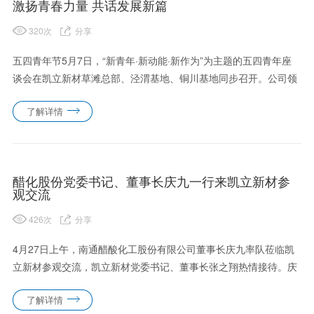
激扬青春力量 共话发展新篇
320
次
分享
五四青年节5月7日，“新青年·新动能·新作为”为主题的五四青年座
谈会在凯立新材草滩总部、泾渭基地、铜川基地同步召开。公司领
导、优秀青年代表及2023年后入职员工共计100余人参与。草滩总
了解详情
部泾渭园区铜川公司会议伊始，对在技术革新和生产攻坚中表......
醋化股份党委书记、董事长庆九一行来凯立新材参
观交流
426
次
分享
4月27日上午，南通醋酸化工股份有限公司董事长庆九率队莅临凯
立新材参观交流，凯立新材党委书记、董事长张之翔热情接待。庆
九一行先后参观了公司展厅和研发中心实验室。在展厅，张之翔介
了解详情
绍了凯立新材发展历程、核心技术、产品应用领域以及产业化布