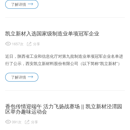
了解详情
翔一行深入彬州凯泰项目运行现场，实地参观了氢化丁腈橡胶生产
车间，详细......
凯立新材入选国家级制造业单项冠军企业
1657
次
分享
近日，陕西省工业和信息化厅对第九批制造业单项冠军企业名单进
行了公示，西安凯立新材料股份有限公司（以下简称“凯立新材”）
凭借“精细化工用贵金属催化剂”产品成功入选。单项冠军 国家级
了解详情
制造业单项冠军企业，是指长期专注于制造业某些细分产品市场，
生......
香包传情迎端午 活力飞扬战赛场 || 凯立新材泾渭园
区举办趣味运动会
391
次
分享