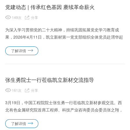
党建动态 | 传承红色基因 赓续革命薪火
149
次
分享
为深入学习贯彻党的二十大精神，持续巩固拓展党史学习教育成
果，2026年4月11日，凯立新材第一党支部组织全体党员赴渭华起
义纪念馆开展主题党日活动，以实地研学、情景感悟、誓言重温、
了解详情
老兵讲授等形式，推动理想信念教育走深走实。公司党委副书记张
咪，......
张生勇院士一行莅临凯立新材交流指导
161
次
分享
3月19日，中国工程院院士张生勇一行莅临凯立新材参观交流。西
北有色金属研究院首席工程师、科技产业咨询委员会委员张之翔，
凯立新材党委书记、董事长曾永康，党委副书记、总经理万克柔等
了解详情
公司领导热情接待并陪同交流。张生勇院士一行先后参观了公司展