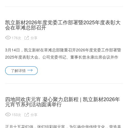
厅、研......
凯立新材2026年度党委工作部署暨2025年度表彰大
会在草滩总部召开
176
次
分享
3月14日，凯立新材在草滩总部隆重召开2026年度党委工作部署暨
2025年度表彰大会。公司党委书记、董事长曾永康出席会议并作
党委年度重点工作部署；党委副书记、总经理万克柔主持会议；公
了解详情
司领导班子成员及全体职工代表共同参会。此次大会不仅是对公
司......
四地同欢庆元宵 凝心聚力启新程 | 凯立新材2026年
元宵节系列活动圆满举行
153
次
分享
正月十五花灯俏，张灯结彩闹元宵，为弘扬中华传统文化，营造喜