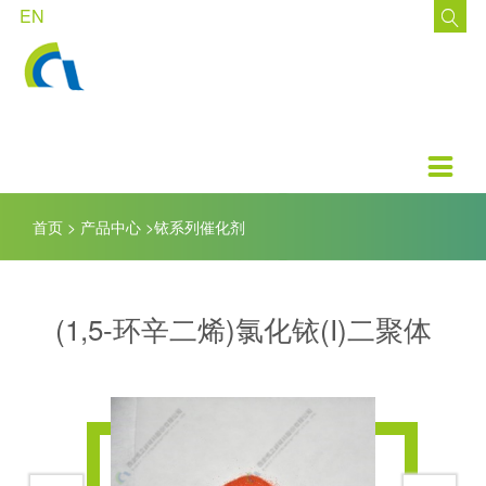
EN

走进凯立
技术中心
产品中心
公示公告
客户支持
加盟凯立
了解凯立
现有技术
钯系列催化剂
公告
资料下载
招聘职位
品牌文化
发展方向
铂系列催化剂
投资者互动
在线留言
简历投递

里程碑
铑系列催化剂
投资者关系
网上订购
员工培养
首页
>
产品中心
>
铱系列催化剂
荣誉资质
钌系列催化剂
投资者教育
新闻动态
铱系列催化剂
(1,5-环辛二烯)氯化铱(I)二聚体
非金属系列催化剂
凯立环保产品